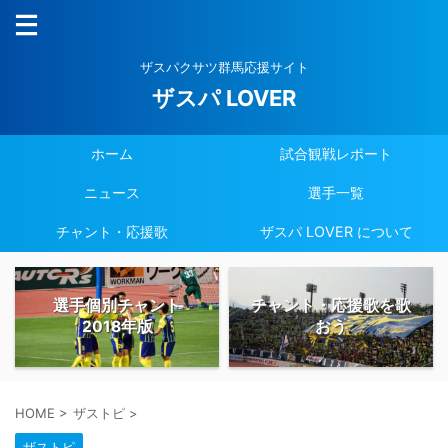
ザスパクサツ群馬応援サイト
ザスパ LOVER
ホーム
試合観戦レポート
ニュース
選手一覧
チャント・応援歌
ザスパ LOVER について
選手個別チャント
チャント・応援歌を歌
2018年版
おう
HOME
>
ザストピ
>
ザストピ