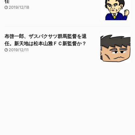
任
2019/12/18
布啓一郎、ザスパクサツ群馬監督を退
任。新天地は松本山雅ＦＣ新監督か？
2019/12/11