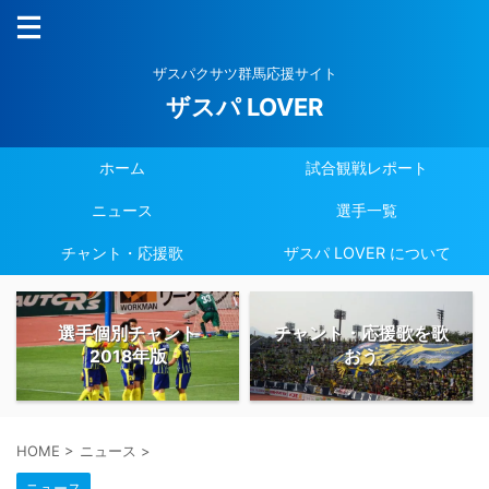
ザスパクサツ群馬応援サイト
ザスパ LOVER
ホーム
試合観戦レポート
ニュース
選手一覧
チャント・応援歌
ザスパ LOVER について
選手個別チャント
チャント・応援歌を歌
2018年版
おう
HOME
>
ニュース
>
ニュース