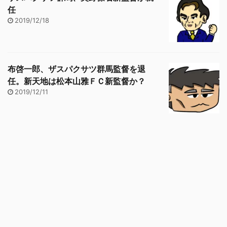
任
2019/12/18
布啓一郎、ザスパクサツ群馬監督を退
任。新天地は松本山雅ＦＣ新監督か？
2019/12/11