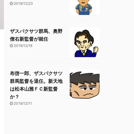
2019/12/23
ザスパクサツ群馬、奥野
僚右新監督が就任
2019/12/18
布啓一郎、ザスパクサツ
群馬監督を退任。新天地
は松本山雅ＦＣ新監督
か？
2019/12/11