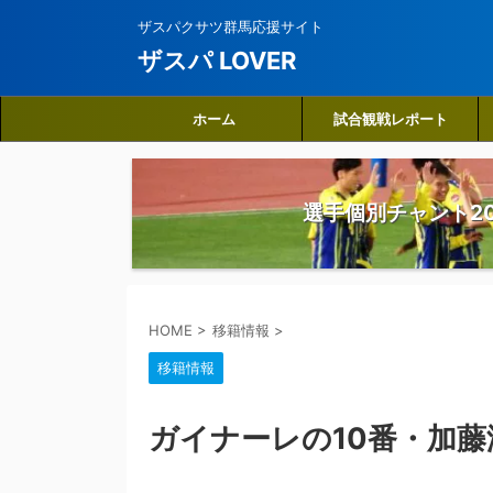
ザスパクサツ群馬応援サイト
ザスパ LOVER
ホーム
試合観戦レポート
選手個別チャント20
HOME
>
移籍情報
>
移籍情報
ガイナーレの10番・加