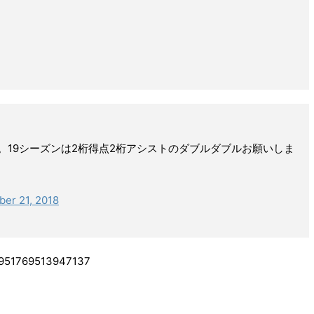
。19シーズンは2桁得点2桁アシストのダブルダブルお願いしま
er 21, 2018
075951769513947137