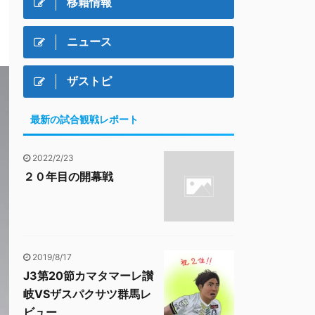
移籍情報
ニュース
ザストピ
最新の試合観戦レポート
2022/2/23
２０年目の開幕戦
2019/8/17
J3第20節カマタマーレ讃
岐VSザスパクサツ群馬レ
ビュー