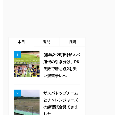
本日
週間
月間
[群馬2-2町田]ザスパ
痛恨の引き分け。PK
失敗で勝ち点2を失
い残留争いへ
ザスパトップチーム
とチャレンジャーズ
の練習試合見てきま
した