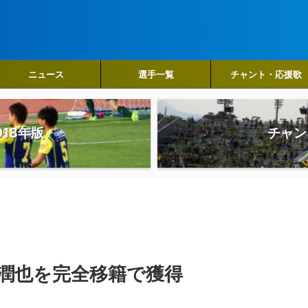
ニュース
選手一覧
チャント・応援歌
18年版
チャン
藤潤也を完全移籍で獲得