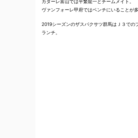
カターレ富山では平繁龍一とチームメイト。
ヴァンフォーレ甲府ではベンチにいることが
2019シーズンのザスパクサツ群馬はＪ３で
ランチ。