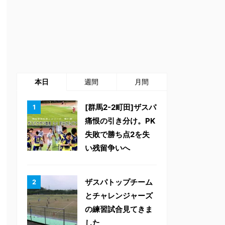
本日
週間
月間
[群馬2-2町田]ザスパ
痛恨の引き分け。PK
失敗で勝ち点2を失
い残留争いへ
ザスパトップチーム
とチャレンジャーズ
の練習試合見てきま
した