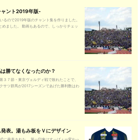
ント2019年版-
いるので2019年版のチャント集を作りました。
とめました。 動画もあるので、しっかりチェッ
馬は勝てなくなったのか？
 第３７節・東京ヴェルディ戦で敗れたことで、
クサツ群馬が2017シーズンであげた勝利数はわ
ム発表。湯もみ板をＶにデザイン
公式に発表された。 第一印象はすっげぇー変わっ