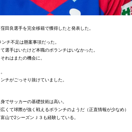
り窪田良選手を完全移籍で獲得したと発表した。
ボランチ不足は懸案事項だった。
って選手はいたけど本職のボランチはいなかった。
・それはまたの機会に。
了。
ランチがごっそり抜けていました。
。
出身でサッカーの基礎技術は高い。
が広くて球際が強く戦えるボランチのようだ（正直情報が少なめ）
富山で2シーズンＪ３も経験している。