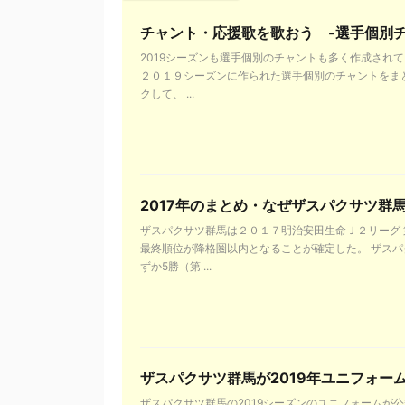
チャント・応援歌を歌おう -選手個別チャ
2019シーズンも選手個別のチャントも多く作成されて
２０１９シーズンに作られた選手個別のチャントをま
クして、 ...
2017年のまとめ・なぜザスパクサツ群
ザスパクサツ群馬は２０１７明治安田生命Ｊ２リーグ
最終順位が降格圏以内となることが確定した。 ザスパ
ずか5勝（第 ...
ザスパクサツ群馬が2019年ユニフォー
ザスパクサツ群馬の2019シーズンのユニフォームが