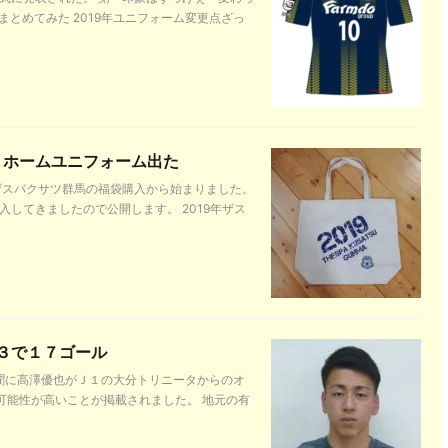
とめてみた 2019年ユニフォーム変更点ざっ
。ホームユニフォーム出た
はザスパクサツ群馬の福袋購入から始まりました。
入してきましたので公開します。 2019年ザス
３で１７ゴール
新聞に高澤優也がＪ１の大分トリニータからのオ
可能性が高いことが掲載されました。 地元の有