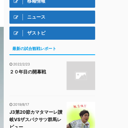
移籍情報
ニュース
ザストピ
最新の試合観戦レポート
2022/2/23
２０年目の開幕戦
2019/8/17
J3第20節カマタマーレ讃
岐VSザスパクサツ群馬レ
ビュー