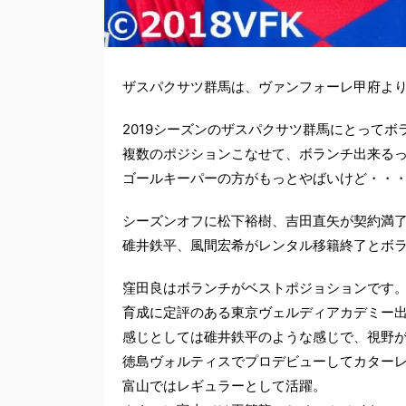
ザスパクサツ群馬は、ヴァンフォーレ甲府よ
2019シーズンのザスパクサツ群馬にとって
複数のポジションこなせて、ボランチ出来る
ゴールキーパーの方がもっとやばいけど・・
シーズンオフに松下裕樹、吉田直矢が契約満
碓井鉄平、風間宏希がレンタル移籍終了とボ
窪田良はボランチがベストポジョションです
育成に定評のある東京ヴェルディアカデミー
感じとしては碓井鉄平のような感じで、視野
徳島ヴォルティスでプロデビューしてカターレ
富山ではレギュラーとして活躍。