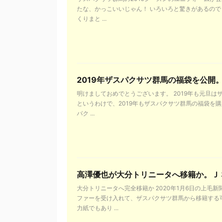
たな、かっこいいじゃん！ いろいろと驚きがあるのでま
くりまと ...
2019年ザスパクサツ群馬の福袋を公開
明けましておめでとうございます。 2019年も元旦
というわけで、2019年もザスパクサツ群馬の福袋を購
パク ...
高澤優也が大分トリニータへ移籍か。Ｊ
大分トリニータへ完全移籍か 2020年1月6日の上毛
ファーを受け入れて、ザスパクサツ群馬から移籍する
力紙でもあり ...