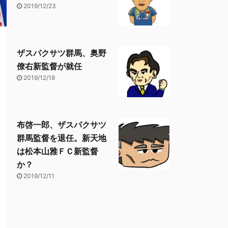
2019/12/23
ザスパクサツ群馬、奥野
僚右新監督が就任
2019/12/18
布啓一郎、ザスパクサツ
群馬監督を退任。新天地
は松本山雅ＦＣ新監督
か？
2019/12/11