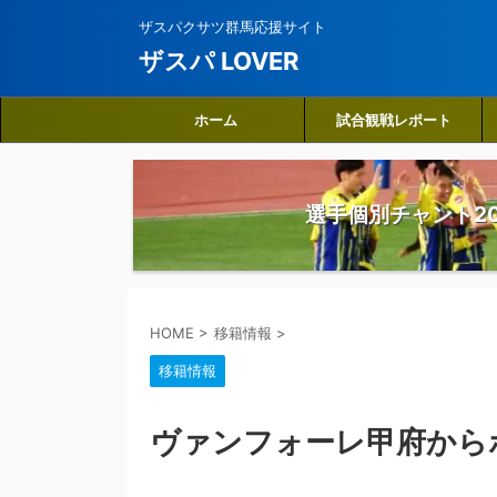
ザスパクサツ群馬応援サイト
ザスパ LOVER
ホーム
試合観戦レポート
選手個別チャント20
HOME
>
移籍情報
>
移籍情報
ヴァンフォーレ甲府から