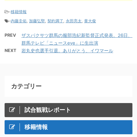
-
移籍情報
-
内藤圭佑
,
加藤弘堅
,
契約満了
,
永田亮太
,
黄大俊
PREV
ザスパクサツ群馬の服部浩紀新監督正式発表。26日、
群馬テレビ「ニュースeye」に生出演
NEXT
岩丸史也選手引退。ありがとう、イワマール
カテゴリー
試合観戦レポート
移籍情報