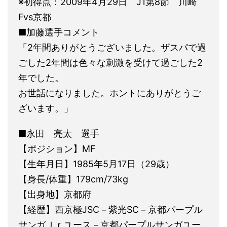
※初得点：2009年4月29日 J1第8節 川崎
Fvs京都
■加藤選手コメント
「2年間ありがとうございました。ザスパで過
ごした2年間は色々な刺激を受けて過ごした2
年でした。
お世話になりました。ホントにありがとうご
ざいます。」
■永田 亮太 選手
【ポジション】MF
【生年月日】1985年5月17日（29歳）
【身長/体重】179cm/73kg
【出身地】京都府
【経歴】西京極JSC－紫光SC－京都パープル
サンガＪｒユース－京都パープルサンガユー