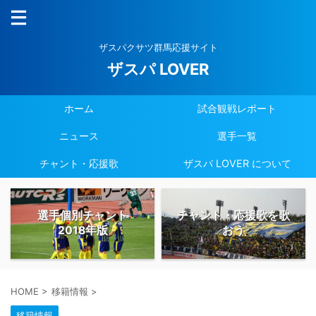
ザスパクサツ群馬応援サイト
ザスパ LOVER
ホーム
試合観戦レポート
ニュース
選手一覧
チャント・応援歌
ザスパ LOVER について
選手個別チャント
チャント・応援歌を歌
2018年版
おう
HOME
>
移籍情報
>
移籍情報