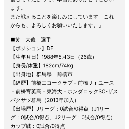
ます。
また戦えることを楽しみにしています。これ
からも、よろしくお願いいたします。」
■黄 大俊 選手
【ポジション】DF
【生年月日】1988年5月3日（26歳）
【身長/体重】182cm/74kg
【出身地】群馬県 前橋市
【経歴】前橋エコークラブ－前橋Ｊｒユース
－前橋育英高－東海大－ホンダロックSC-ザス
パクサツ群馬（2013年加入）
【出場歴】Jリーグ：0試合/0得点（J1リー
グ：0試合/0得点、J2リーグ：0試合/0得点）
カップ戦：0試合/0得点