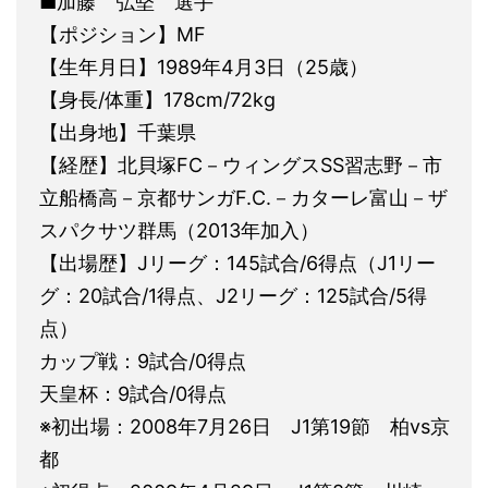
■加藤 弘堅 選手
【ポジション】MF
【生年月日】1989年4月3日（25歳）
【身長/体重】178cm/72kg
【出身地】千葉県
【経歴】北貝塚FC－ウィングスSS習志野－市
立船橋高－京都サンガF.C.－カターレ富山－ザ
スパクサツ群馬（2013年加入）
【出場歴】Jリーグ：145試合/6得点（J1リー
グ：20試合/1得点、J2リーグ：125試合/5得
点）
カップ戦：9試合/0得点
天皇杯：9試合/0得点
※初出場：2008年7月26日 J1第19節 柏vs京
都