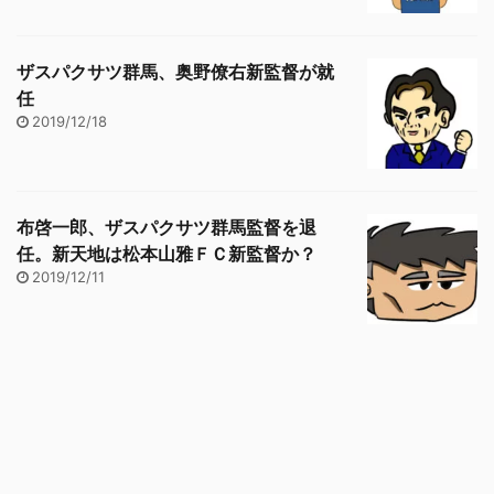
ザスパクサツ群馬、奥野僚右新監督が就
任
2019/12/18
布啓一郎、ザスパクサツ群馬監督を退
任。新天地は松本山雅ＦＣ新監督か？
2019/12/11