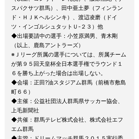
スパクサツ群馬）、田中亜土夢（フィンラン
ド・ＨＪＫヘルシンキ）、渡辺凌磨（ドイ
ツ・インゴルシュタットＵ-２３）他
◆出場要請中の選手：小笠原満男、青木剛
（以上、鹿島アントラーズ）
※Ｊリーグ所属の選手については、所属チーム
が第９５回天皇杯全日本選手権でラウンド１
６を勝ち上がった場合は出場しない。
◆会場：正田?油スタジアム群馬（前橋市敷島
町６６）
◆主催：公益社団法人群馬県サッカー協会、
上毛新聞社
◆共催：群馬テレビ株式会社、株式会社エフ
エム群馬
◆主管：ドリームマッチ群馬２０１５実行委