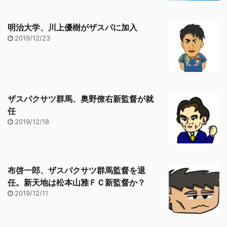
明治大学、川上優樹がザスパに加入
2019/12/23
ザスパクサツ群馬、奥野僚右新監督が就
任
2019/12/18
布啓一郎、ザスパクサツ群馬監督を退
任。新天地は松本山雅ＦＣ新監督か？
2019/12/11