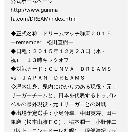
公式ホームページ
http://www.gunma-
fa.com/DREAM/index.html
◆正式名称：ドリームマッチ群馬２０１５
ーremember 松田直樹ー
◆日程：２０１５年１２月２３日（水・
祝） １３時キックオフ
◆対戦カード：ＧＵＮＭＡ ＤＲＥＡＭＳ
vs ＪＡＰＡＮ ＤＲＥＡＭＳ
◇県内出身、県内にゆかりのある現役・元Ｊ
リーガーチームと、日本を代表するトップレ
ベルの県外現役・元Ｊリーガーとの対戦
◆出場予定選手：小島伸幸、中田英寿、田中
隼磨（松本山雅ＦＣ）、稲本潤一、小野伸二
（以上、コンサドーレ札幌）、服部浩紀（ザ