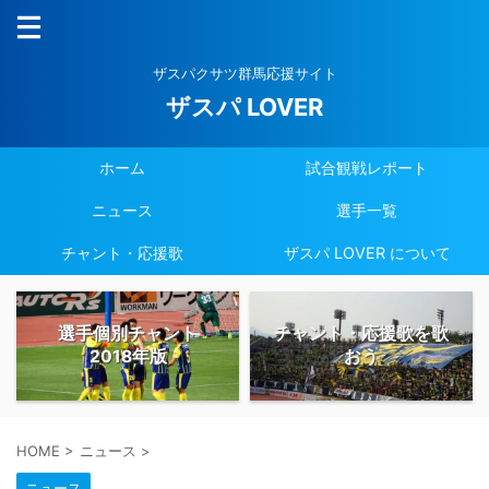
ザスパクサツ群馬応援サイト
ザスパ LOVER
ホーム
試合観戦レポート
ニュース
選手一覧
チャント・応援歌
ザスパ LOVER について
選手個別チャント
チャント・応援歌を歌
2018年版
おう
HOME
>
ニュース
>
ニュース