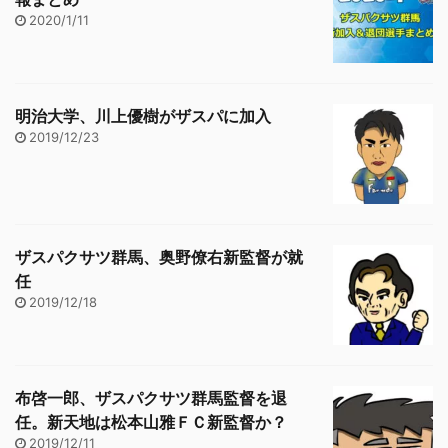
2020/1/11
明治大学、川上優樹がザスパに加入
2019/12/23
ザスパクサツ群馬、奥野僚右新監督が就
任
2019/12/18
布啓一郎、ザスパクサツ群馬監督を退
任。新天地は松本山雅ＦＣ新監督か？
2019/12/11