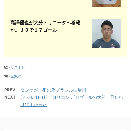
高澤優也が大分トリニータへ移籍
か。Ｊ３で１７ゴール
-
ザストピ
-
金沢浄
PREV
タンケが手術の為ブラジルに帰国
NEXT
[チャレ11-1粕川コリエンテ]11ゴールの大勝！見に行
けばよかった