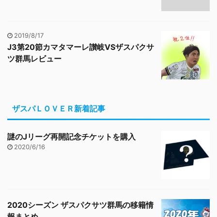
2019/8/17
J3第20節カマタマーレ讃岐VSザスパクサ
ツ群馬レビュー
ザスパＬＯＶＥＲ新着記事
謎のJリーグ再開記念チケットを購入
2020/6/16
2020シーズン ザスパクサツ群馬の移籍情
報まとめ