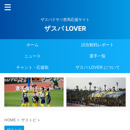
ザスパクサツ群馬応援サイト
ザスパ LOVER
ホーム
試合観戦レポート
ニュース
選手一覧
チャント・応援歌
ザスパ LOVER について
選手個別チャント
チャント・応援歌を歌
2018年版
おう
HOME
>
ザストピ
>
ザストピ