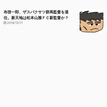
布啓一郎、ザスパクサツ群馬監督を退
任。新天地は松本山雅ＦＣ新監督か？
2019/12/11