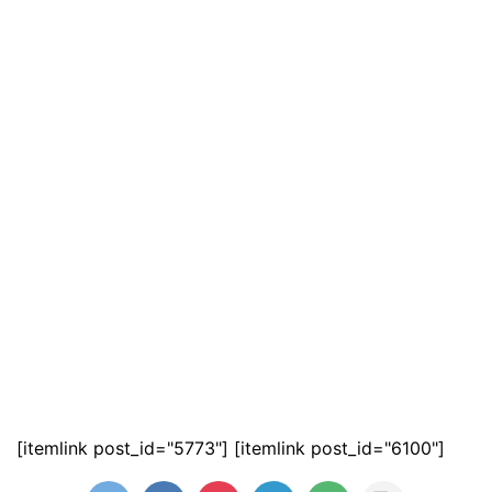
[itemlink post_id="5773"] [itemlink post_id="6100"]