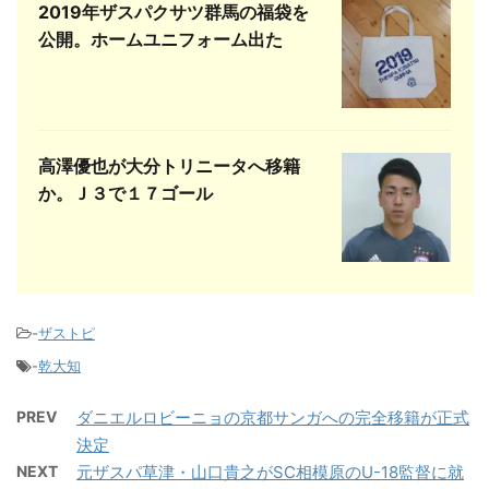
2019年ザスパクサツ群馬の福袋を
公開。ホームユニフォーム出た
高澤優也が大分トリニータへ移籍
か。Ｊ３で１７ゴール
-
ザストピ
-
乾大知
PREV
ダニエルロビーニョの京都サンガへの完全移籍が正式
決定
NEXT
元ザスパ草津・山口貴之がSC相模原のU-18監督に就