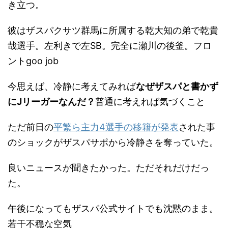
き立つ。
彼はザスパクサツ群馬に所属する乾大知の弟で乾貴
哉選手。左利きで左SB。完全に瀬川の後釜。フロ
ントgoo job
今思えば、冷静に考えてみれば
なぜザスパと書かず
にJリーガーなんだ？
普通に考えれば気づくこと
ただ前日の
平繁ら主力4選手の移籍が発表
された事
のショックがザスパサポから冷静さを奪っていた。
良いニュースが聞きたかった。ただそれだけだっ
た。
午後になってもザスパ公式サイトでも沈黙のまま。
若干不穏な空気