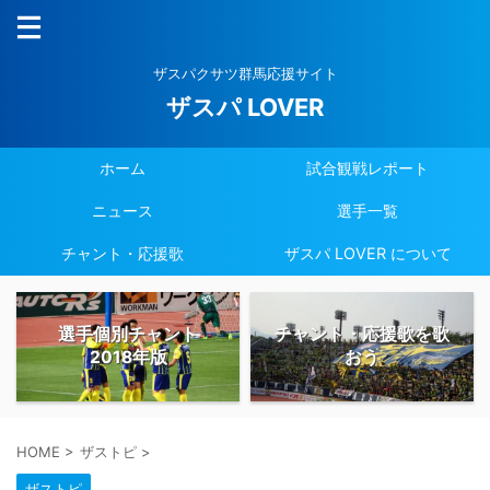
ザスパクサツ群馬応援サイト
ザスパ LOVER
ホーム
試合観戦レポート
ニュース
選手一覧
チャント・応援歌
ザスパ LOVER について
選手個別チャント
チャント・応援歌を歌
2018年版
おう
HOME
>
ザストピ
>
ザストピ